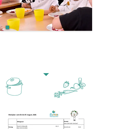
Essensplan
Unser Koch Florian bereitet
frische Mahlzeiten für unsere
Kinder zu. Was zaubert er diese
Woche auf den Tisch?