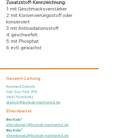
Zusatzstoff-Kennzeichnung:
1: mit Geschmacksverstärker
2: mit Konservierungsstoff oder
konserviert
3: mit Antioxidationsstoff
4: geschwefelt
5: mit Phosphat
6: evtl. gewachst
Gesamt-Leitung
Reinhard Dietrich
Dipl. Soz. Päd. (FH)
089/70065682
dietrich@biokids-martinsried.de
Elternbeirat
Bio Kids¹
elternbeirat1@biokids-martinsried.de
Bio Kids²
elternbeirat2@biokids-martinsried.de