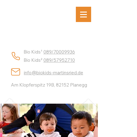
Bio Kids¹
089/70009936
Bio Kids²
089/57952710
info@biokids-martinsried.de
Am Klopferspitz 19B, 82152 Planegg